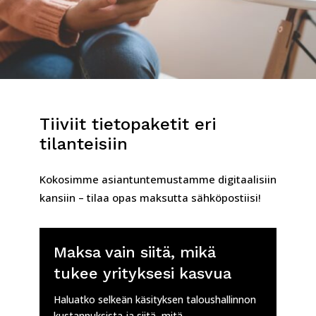
Tiiviit tietopaketit eri
tilanteisiin
Kokosimme asiantuntemustamme digitaalisiin
kansiin – tilaa opas maksutta sähköpostiisi!
Maksa vain siitä, mikä
tukee yrityksesi kasvua
Haluatko selkeän käsityksen taloushallinnon
kustannuksista ja siitä, mitä