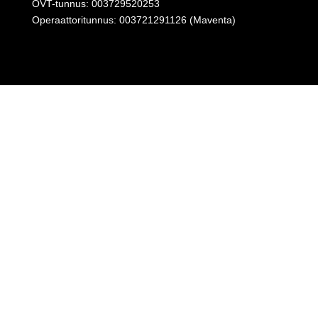
OVT-tunnus: 003729520253
Operaattoritunnus: 003721291126 (Maventa)