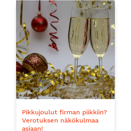
Pikkujoulut firman piikkiin?
Verotuksen näkökulmaa
asiaan!