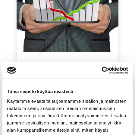
Muutoksia pienyritysten
verotukseen: ALV-
alarajahuojennus poistuu ja
muita verouutisia
Tämä sivusto käyttää evästeitä
Käytämme evästeitä tarjoamamme sisällön ja mainosten
2.11.2023
räätälöimiseen, sosiaalisen median ominaisuuksien
ALV-alarajahuojennus on ollut vastaantulo
tukemiseen ja kävijämäärämme analysoimiseen. Lisäksi
yrittäjille ja yrityksille, jotka kuuluvat...
jaamme sosiaalisen median, mainosalan ja analytiikka-
lue lisää
alan kumppaneillemme tietoja siitä, miten käytät