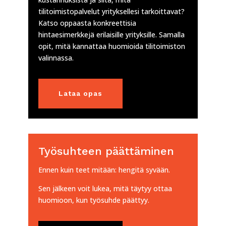
tilitoimistopalvelut yrityksellesi tarkoittavat?
Katso oppaasta konkreettisia
hintaesimerkkejä erilaisille yrityksille. Samalla
opit, mitä kannattaa huomioida tilitoimiston
valinnassa.
Lataa opas
Työsuhteen päättäminen
Ennen kuin teet mitään: hengitä syvään.
Sen jälkeen voit lukea, mitä täytyy ottaa
huomioon, kun työsuhde päättyy.