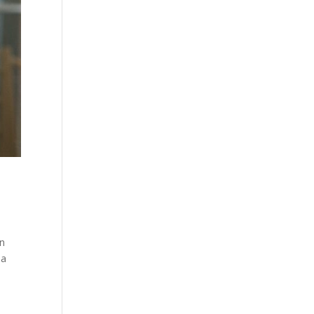
en
ja