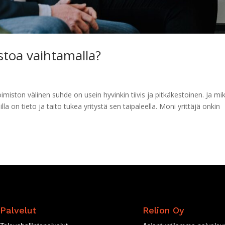
istoa vaihtamalla?
oimiston välinen suhde on usein hyvinkin tiivis ja pitkäkestoinen. Ja mi
oilla on tieto ja taito tukea yritystä sen taipaleella. Moni yrittäjä onkin
Palvelut
Relion Oy