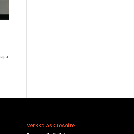
ksipä
Verkkolaskuosoite