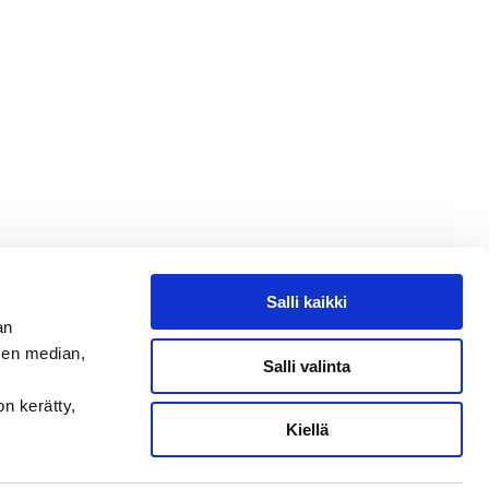
Salli kaikki
an
sen median,
Salli valinta
on kerätty,
Kiellä