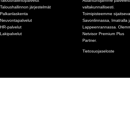
Taloushallintopalvelut
Asiantuntijamme palvelev
Taloushallinnon järjestelmät
valtakunnallisesti.
Palkanlaskenta
Toimipisteemme sijaitseva
Neuvontapalvelut
Savonlinnassa, Imatralla j
HR-palvelut
Lappeenrannassa. Olem
Lakipalvelut
Netvisor Premium Plus
Partner
.
Tietosuojaseloste