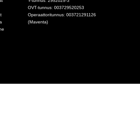
at
Y-tunnus: 2952025-3
OVT-tunnus: 003729520253
t
Operaattoritunnus: 003721291126
a
(Maventa)
me