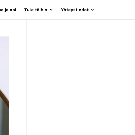
e ja opi
Tule töihin
Yhteystiedot