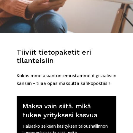
Tiiviit tietopaketit eri
tilanteisiin
Kokosimme asiantuntemustamme digitaalisiin
kansiin – tilaa opas maksutta sähköpostiisi!
Maksa vain siitä, mikä
tukee yrityksesi kasvua
Haluatko selkeän käsityksen taloushallinnon
kustannuksista ja siitä, mitä