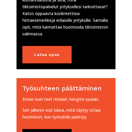
tilitoimistopalvelut yrityksellesi tarkoittavat?
Katso oppaasta konkreettisia
hintaesimerkkejä erilaisille yrityksille. Samalla
opit, mitä kannattaa huomioida tilitoimiston
valinnassa.
Lataa opas
Työsuhteen päättäminen
Ennen kuin teet mitään: hengitä syvään.
Sen jälkeen voit lukea, mitä täytyy ottaa
huomioon, kun työsuhde päättyy.