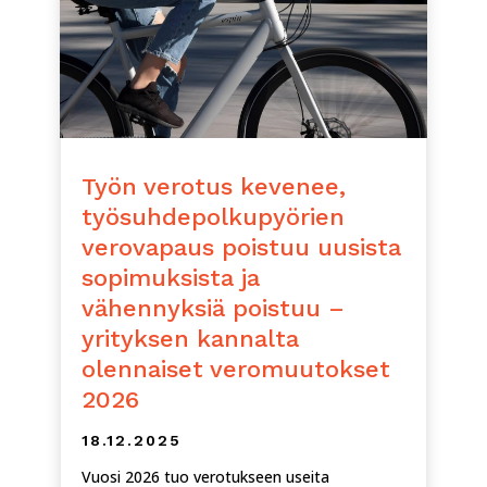
Työn verotus kevenee,
työsuhdepolkupyörien
verovapaus poistuu uusista
sopimuksista ja
vähennyksiä poistuu –
yrityksen kannalta
olennaiset veromuutokset
2026
18.12.2025
Vuosi 2026 tuo verotukseen useita