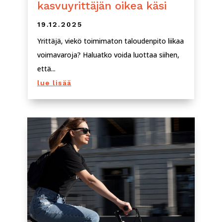
kasvuyrittäjän oikea käsi
19.12.2025
Yrittäjä, viekö toimimaton taloudenpito liikaa
voimavaroja? Haluatko voida luottaa siihen,
että...
lue lisää