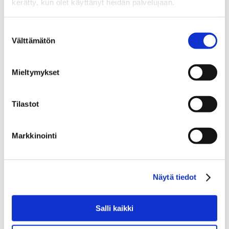
kerätty, kun olet käyttänyt heidän palvelujaan.
Suostumuksen
Välttämätön
valinta
Mieltymykset
Tilastot
Osakevaihdon verosäännöt
Markkinointi
uudistuvat – huojennetut
osingot, hankintamenot ja
rakenteet tarkasteluun
Näytä tiedot
19.12.2025
Salli kaikki
Osakevaihto on ollut jo pitkään keskeinen
työkalu konsernirakenteiden rakentamisessa,