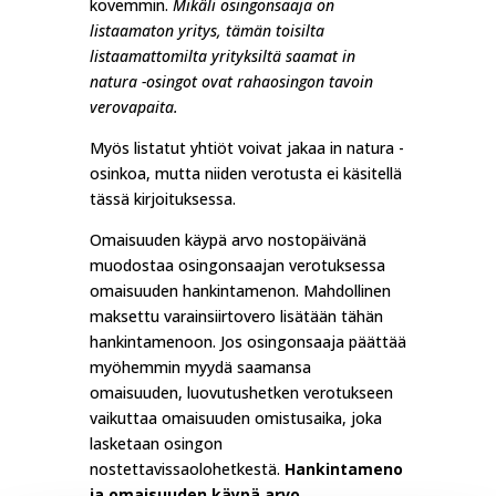
kovemmin.
Mikäli osingonsaaja on
listaamaton yritys, tämän toisilta
listaamattomilta yrityksiltä saamat in
natura -osingot ovat rahaosingon tavoin
verovapaita.
Myös listatut yhtiöt voivat jakaa in natura -
osinkoa, mutta niiden verotusta ei käsitellä
tässä kirjoituksessa.
Omaisuuden käypä arvo nostopäivänä
muodostaa osingonsaajan verotuksessa
omaisuuden hankintamenon. Mahdollinen
maksettu varainsiirtovero lisätään tähän
hankintamenoon. Jos osingonsaaja päättää
myöhemmin myydä saamansa
omaisuuden, luovutushetken verotukseen
vaikuttaa omaisuuden omistusaika, joka
lasketaan osingon
nostettavissaolohetkestä.
Hankintameno
ja omaisuuden käypä arvo