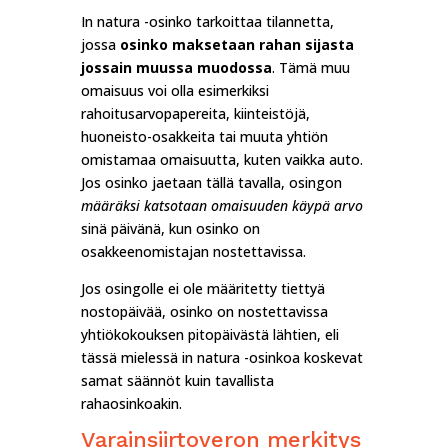
In natura -osinko tarkoittaa tilannetta,
jossa
osinko maksetaan rahan sijasta
jossain muussa muodossa
. Tämä muu
omaisuus voi olla esimerkiksi
rahoitusarvopapereita, kiinteistöjä,
huoneisto-osakkeita tai muuta yhtiön
omistamaa omaisuutta, kuten vaikka auto.
Jos osinko jaetaan tällä tavalla, osingon
määräksi katsotaan omaisuuden käypä arvo
sinä päivänä, kun osinko on
osakkeenomistajan nostettavissa.
Jos osingolle ei ole määritetty tiettyä
nostopäivää, osinko on nostettavissa
yhtiökokouksen pitopäivästä lähtien, eli
tässä mielessä in natura -osinkoa koskevat
samat säännöt kuin tavallista
rahaosinkoakin.
Varainsiirtoveron merkitys