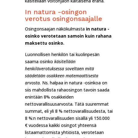
käsitellään voitonjaon kaltaisena eränä.
In natura -osingon
verotus osingonsaajalle
Osingonsaajan näkökulmasta
in natura -
osinko verotetaan samoin kuin rahana
maksettu osinko.
Luonnollisen henkilön tai kuolinpesän
saama osinko
käsitellään
henkilöverotuksessa soveltaen mitä
säädetään osakkeen matemaattisesta
arvosta.
Ns. halpaa in natura -osinkoa on
siis mahdollista rahaosingon tavoin saada
enintään 8% osakkeiden
nettovarallisuusarvosta. Tätä suuremmat
summat, eli yli 8 % nettovarallisuudesta, tai
8 %:n nettovarallisuuden sisällä yli 150.000
€ vuodessa kaikki osingot yhteensä
listaamattomista yhtiöistä, verotetaan