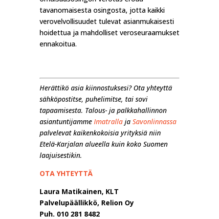
tavanomaisesta osingosta, jotta kaikki
verovelvollisuudet tulevat asianmukaisesti
hoidettua ja mahdolliset veroseuraamukset
ennakoitua.
Herättikö asia kiinnostuksesi? Ota yhteyttä
sähköpostitse, puhelimitse, tai sovi
tapaamisesta. Talous- ja palkkahallinnon
asiantuntijamme
Imatralla
ja
Savonlinnassa
palvelevat kaikenkokoisia yrityksiä niin
Etelä-Karjalan alueella kuin koko Suomen
laajuisestikin.
OTA YHTEYTTÄ
Laura Matikainen, KLT
Palvelupäällikkö, Relion Oy
Puh. 010 281 8482