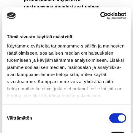
nostopäivänä muodostavat pohjan
luovutusvoiton tai -tappion
laskennalle.
In natura -osinko ja
osingon verotus jakavan
Tämä sivusto käyttää evästeitä
yhtiön näkökulmasta
Käytämme evästeitä tarjoamamme sisällön ja mainosten
räätälöimiseen, sosiaalisen median ominaisuuksien
Osinkoa jakavan yhtiön kannalta in
natura -osingon verotuksellinen
tukemiseen ja kävijämäärämme analysoimiseen. Lisäksi
käsittely eroaa tavanomaisesta
jaamme sosiaalisen median, mainosalan ja analytiikka-
rahallisesta osingonjaosta.
Kun
alan kumppaneillemme tietoja siitä, miten käytät
omaisuus jaetaan osinkona, yhtiön
sivustoamme. Kumppanimme voivat yhdistää näitä
tuloverotuksessa käsitellään omaisuuden
tietoja muihin tietoihin, joita olet antanut heille tai joita on
käypä arvo kyseisenä
kerätty, kun olet käyttänyt heidän palvelujaan.
nostettavissaolopäivänä
luovutushintana
. Pääsääntöisesti tämä
Suostumuksen
luovutushinta kirjataan yhtiön
Välttämätön
valinta
veronalaiseksi tuloksi, ja vastaavasti
omaisuuden poistamaton hankintameno