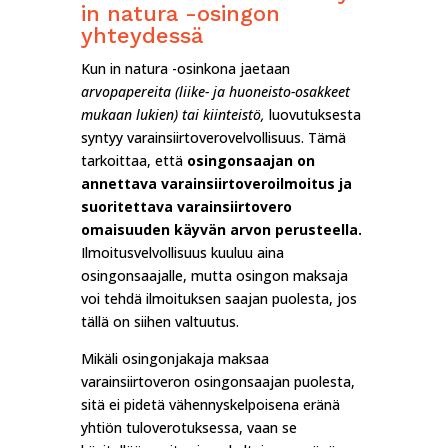
in natura -osingon
yhteydessä
Kun in natura -osinkona jaetaan
arvopapereita (liike- ja huoneisto-osakkeet
mukaan lukien) tai kiinteistö,
luovutuksesta
syntyy varainsiirtoverovelvollisuus. Tämä
tarkoittaa, että
osingonsaajan on
annettava varainsiirtoveroilmoitus ja
suoritettava varainsiirtovero
omaisuuden käyvän arvon perusteella.
Ilmoitusvelvollisuus kuuluu aina
osingonsaajalle, mutta osingon maksaja
voi tehdä ilmoituksen saajan puolesta, jos
tällä on siihen valtuutus.
Mikäli osingonjakaja maksaa
varainsiirtoveron osingonsaajan puolesta,
sitä ei pidetä vähennyskelpoisena eränä
yhtiön tuloverotuksessa, vaan se