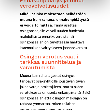
Ennakonpidätys ja muut
verovelvollisuudet
Mikäli osinko maksetaan pelkästään
muuna kuin rahana, ennakonpidätystä
ei voida toimittaa.
Tämä asettaa
osingonsaajalle velvollisuuden huolehtia
mahdollisista ennakkoveroista, eli
osingonsaajan on tarvittaessa haettava
lisäennakkoa välttyäkseen jäännösverolta.
Osingon verotus vaatii
tarkkaa suunnittelua ja
varautumista
Muuna kuin rahana jaetut osingot
tarjoavat osakeyhtiöille joustavan tavan
jakaa varoja omistajilleen, mutta niiden
verotuksessa on useita erikoispiirteitä. Sekä
osingonsaajan että osingon maksajan on
tärkeää ymmärtää, miten tällaisen
omaisuusosingon verotus eroaa