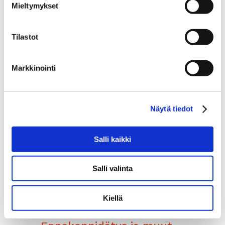
vähennetään kuluna.
Poikkeuksia tähän
Mieltymykset
veronalaiseen luovutushintaan voivat
kuitenkin aiheuttaa tietyt omaisuuslajit,
Tilastot
esim.
käyttöomaisuuteen kuuluvat
osakkeet, jolloin luovutushinta
saattaakin olla verovapaa ja
Markkinointi
hankintameno vähennyskelvoton.
Yhtiön velvollisuutena on tehdä osinkona
jaetusta omaisuudesta vuosi-ilmoitus
Näytä tiedot
Verohallinnolle osingon nostettavissaoloa
seuraavan vuoden tammikuun loppuun
mennessä. Vuosi-ilmoitukseen kirjataan
Salli kaikki
sekä osingon arvo että mahdollinen
rahaosinko, joka on jaettu samanaikaisesti.
Salli valinta
Jos yhtiö on maksanut osingonsaajan
varainsiirtoveron tämän puolesta, myös
tämä maksu ilmoitetaan vuosi-ilmoituksessa
Kiellä
osinkotulona.