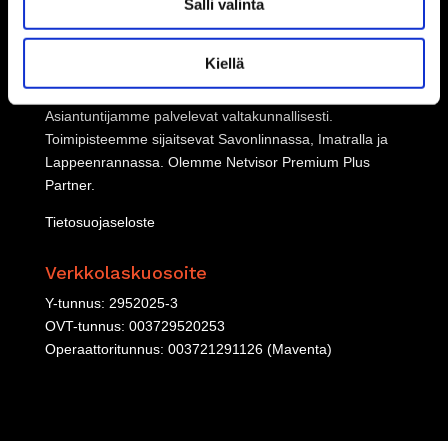
Salli valinta
HR-palvelut
Lakipalvelut
Kiellä
Relion Oy
Asiantuntijamme palvelevat valtakunnallisesti.
Toimipisteemme sijaitsevat Savonlinnassa, Imatralla ja
Lappeenrannassa. Olemme
Netvisor Premium Plus
Partner
.
Tietosuojaseloste
Verkkolaskuosoite
Y-tunnus: 2952025-3
OVT-tunnus: 003729520253
Operaattoritunnus: 003721291126 (Maventa)