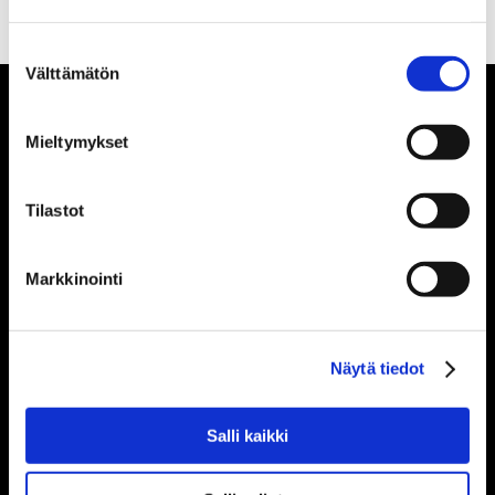
alueella erityisesti...
Suostumuksen
Välttämätön
valinta
Mieltymykset
Tilastot
Markkinointi
Näytä tiedot
Palvelut
Taloushallintopalvelut
Taloushallinnon järjestelmät
Salli kaikki
Palkanlaskenta
Neuvontapalvelut