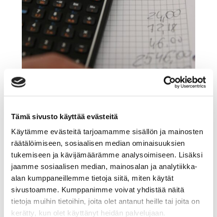
Tämä sivusto käyttää evästeitä
Arvonlisäveron muutokset vuonna 2025 – Alv-
Käytämme evästeitä tarjoamamme sisällön ja mainosten
raja 2025
mennessä
Resaco
|
joulu 18, 2024
|
Yleinen
räätälöimiseen, sosiaalisen median ominaisuuksien
tukemiseen ja kävijämäärämme analysoimiseen. Lisäksi
Vuosi 2025 tuo mukanaan merkittäviä muutoksia
jaamme sosiaalisen median, mainosalan ja analytiikka-
Suomen arvonlisäverotukseen, kun EU:n
alan kumppaneillemme tietoja siitä, miten käytät
pienyritysdirektiivin (EU 2020/285) muutokset astuvat
sivustoamme. Kumppanimme voivat yhdistää näitä
voimaan. Näillä muutoksilla pyritään harmonisoimaan
tietoja muihin tietoihin, joita olet antanut heille tai joita on
ja yksinkertaistamaan arvonlisäverosääntöjä EU-
kerätty, kun olet käyttänyt heidän palvelujaan.