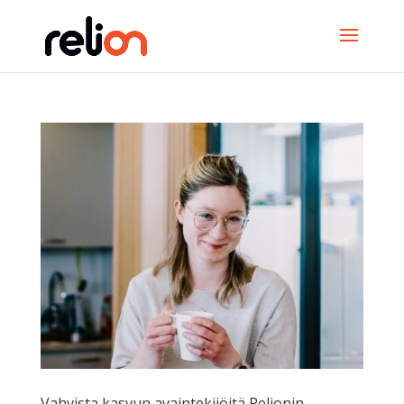
Vahvista kasvun avaintekijöitä Relionin