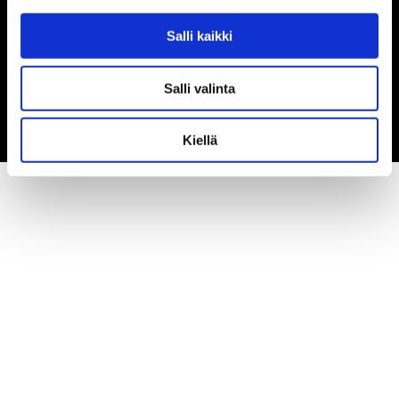
Verkkolaskuosoite
Salli kaikki
Y-tunnus: 2952025-3
OVT-tunnus: 003729520253
Operaattoritunnus: 003721291126 (Maventa)
Salli valinta
Kiellä