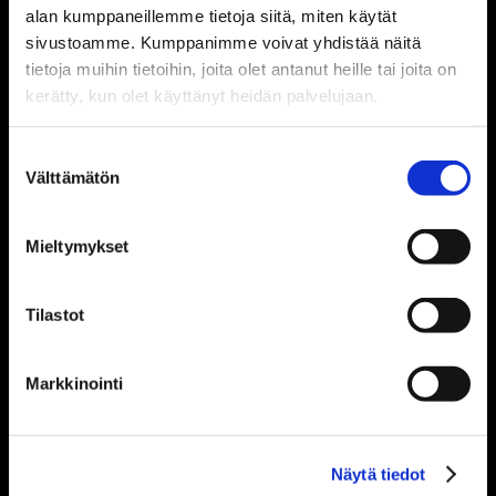
alan kumppaneillemme tietoja siitä, miten käytät
sivustoamme. Kumppanimme voivat yhdistää näitä
tietoja muihin tietoihin, joita olet antanut heille tai joita on
Palvelut
kerätty, kun olet käyttänyt heidän palvelujaan.
Taloushallintopalvelut
Taloushallinnon järjestelmät
Suostumuksen
Palkanlaskenta
Välttämätön
valinta
Neuvontapalvelut
HR-palvelut
Mieltymykset
Lakipalvelut
Relion Oy
Tilastot
Asiantuntijamme palvelevat valtakunnallisesti.
Toimipisteemme sijaitsevat Savonlinnassa, Imatralla ja
Markkinointi
Lappeenrannassa. Olemme
Netvisor Premium Plus
Partner
.
Tietosuojaseloste
Näytä tiedot